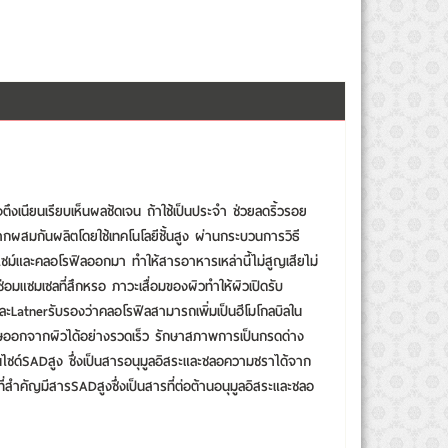
ึงเนียนเรียบเห็นผลชัดเจน ถ้าใช้เป็นประจำ ช่วยลดริ้วรอย
รากผสมกันผลิตโดยใช้เทคโนโลยีชั้นสูง ผ่านกระบวนการวิธี
ซม์และคลอโรฟิลออกมา ทำให้สารอาหารเหล่านี้ไม่สูญเสียไม่
อมแซมเซลที่สึกหรอ ภาวะเสื่อมของผิวทำให้ผิวเปิดรับ
ละLatnerรับรองว่าคลอโรฟิลสามารถเพิ่มเป็นฮีโมโกลบิลใน
รพิษออกจากผิวได้อย่างรวดเร็ว รักษาสภาพการเป็นกรดด่าง
นไซด์SADสูง ซึ่งเป็นสารอนุมูลอิสระและชลอความชราได้จาก
ี่สำคัญมีสารSADสูงซึ่งเป็นสารที่ต่อต้านอนุมูลอิสระและชลอ