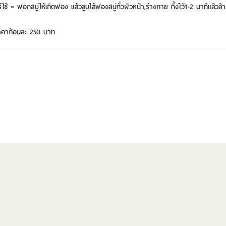
ธีใช้ = ฟอกสบู่ให้เกิดฟอง แล้วลูบไล้ฟองสบู่ทั่วผิวหน้า,ร่างกาย ทิ้งไว้1-2 นาทีแล้
าคาก้อนละ 250 บาท