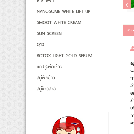
ละลายฝ้า
NANOSOME WHITE LIFT UP
SMOOT WHITE CREAM
รายล
SUN SCREEN
Q10
BOTOX LIGHT GOLD SERUM
สบ
แคปซูลฟักข้าว
ผล
สบู่ฟักข้าว
กา
ว่
สบู่ข้าวสาลี
ออ
ร่
บร
กา
ค