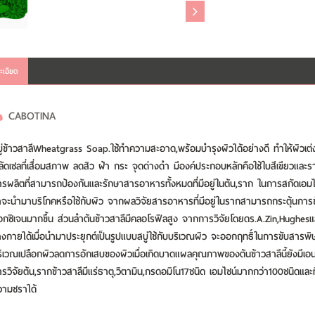
ะเอียด
CABOTINA
ู่ข้าวสาลีWheatgrass Soap.ใช้ทำความสะอาด,พร้อมบำรุงผิวได้อย่างดี ทำให้ผิวเต่งต
ัดเซลที่เสื่อมสภาพ ลดสิว ฝ้า กระ จุดด่างดำ มีองค์ประกอบหลักคือใช้ใบสีเขียวและ
รผลิตที่สามารถป้องกันและรักษาสารอาหารทั้งหมดที่มีอยู่ในต้น,ราก ในการสกัดเอมไ
าจะนำมาบริโภคหรือใช้กับผิว จากผลวิจัยสารอาหารที่มีอยู่ในรากสามารถกระตุ้นการซ่
กซิเจนมากขึ้น ส่วนลำต้นข้าวสาลีมีคลอโรฟิลสูง จากการวิจัยโดยดร.A.Zin,Hughesแ
างกายได้เมื่อนำมาประยุกต์เป็นรูปแบบสบู่ใช้กับบริเวณผิว จะออกฤทธิ์ในการขับสา
ิเวณเปลือกผิวลดการอักเสบของผิวเมื่อเกิดบาดแผลคุณภาพของต้นข้าวสาลีนี้ยังมีเอ
รวิจัยต้น,รากข้าวสาลีมีแร่ธาตุ,วิตามิน,กรดอมิโน17ชนิด เอมไซน์มากกว่า100ชนิดและท
วามชราได้