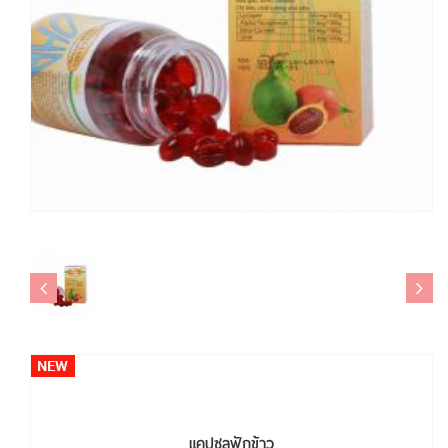
แคปซูลฟักข้าว