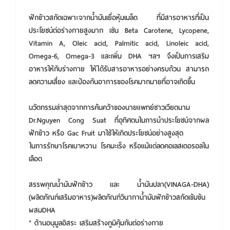
ฟักข้าวสกัดเฉพาะจากน้ำมันเยื่อหุ้มเมล็ด ที่มีสารอาหารที่เป็น
ประโยชน์ต่อร่างกายสูงมาก เช่น Beta Carotene, Lycopene,
Vitamin A, Oleic acid, Palmitic acid, Linoleic acid,
Omega-6, Omega-3 และเพิ่ม DHA ฯลฯ จึงเป็นการเสริม
อาหารให้กับร่างกาย ให้ได้รับสารอาหารอย่างครบถ้วน สามารถ
ลดความเสี่ยง และป้องกันอาการของโรคมากมายที่อาจเกิดขึ้น
นวัตกรรมล่าสุดจากการค้นคว้าของนายแพทย์ชาวเวียดนาม
Dr.Nguyen Cong Suat ที่อุทิศตนในการนำประโยชน์จากผล
ฟักข้าว หรือ Gac Fruit มาใช้ให้เกิดประโยชน์อย่างสูงสุด
ในการรักษาโรคเบาหวาน โรคมะเร็ง หรือแม้แต่ลดคอเลสเตอรอลใน
เลือด
สรรพคุณน้ำมันฟักข้าว และ น้ำมันปลา(VINAGA-DHA)
(ผลิตภัณฑ์เสริมอาหาร)ผลิตภัณฑ์วินากาน้ำมันฟักข้าวสกัดเข้มข้น
ผสมDHA
* ต้านอนุมูลอิสระ เสริมสร้างภูมิคุ้มกันต่อร่างกาย