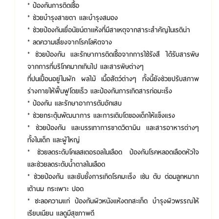
* ป้องกันการติดเชื้อ
* ช่วยบำรุงสายตา และบำรุงสมอง
* ช่วยป้องกันเยื่อนัยน์ตาแห้งที่มีสาเหตุจากสาระสำคัญในเรติน่า
* ลดความเสี่ยงจากโรคโลหิตจาง
* ช่วยป้องกัน และรักษาการติดเชื้อจากการใช้รังสี ได้รับสารพิษ
จากการที่บริโภคมากเกินไป และสารพิษต่างๆ
ที่ปนเปื้อนอยู่ในผัก ผลไม้ เนื้อสัตว์ต่างๆ ทั้งนี้ยังช่วยปรับสภาพ
ร่างกายให้ฟื้นฟูโดยเร็ว และป้องกันการเกิดสารก่อมะเร็ง
* ป้องกัน และรักษาอาการตับอักเสบ
* ช่วยกระตุ้นพัฒนาการ และการเติบโตของเด็กให้แข็งแรง
* ช่วยป้องกัน และบรรเทาการขาดวิตามิน และสารอาหารต่างๆ
ทั้งในเด็ก และผู้ใหญ่
* ช่วยลดระดับโคเลสเตอรอลในเลือด ป้องกันโรคหลอดเลือดหัวใจ
และช่วยลดระดับน้ำตาลในเลือด
* ช่วยป้องกัน และยับยั้งการเกิดโรคมะเร็ง เช่น ตับ ต่อมลูกหมาก
เต้านม กระเพาะ ปอด
* ชะลอความแก่ ป้องกันผิวหนังแห้งตกสะเก็ด บำรุงผิวพรรณให้
เรียบเนียน แลดูมีสุขภาพดี