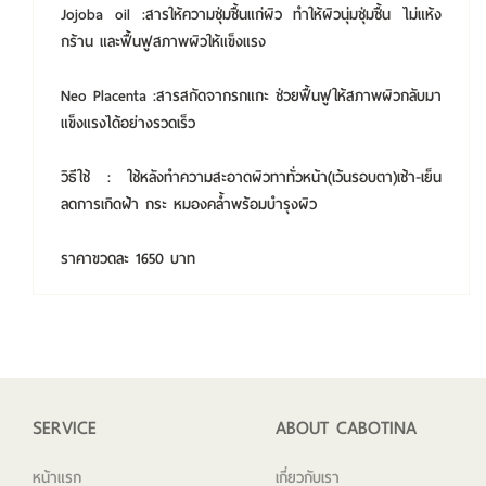
Jojoba oil :สารให้ความชุ่มชื้นแก่ผิว ทำให้ผิวนุ่มชุ่มชื้น ไม่แห้ง
กร้าน และฟื้นฟูสภาพผิวให้แข็งแรง
Neo Placenta :สารสกัดจากรกแกะ ช่วยฟื้นฟูให้สภาพผิวกลับมา
แข็งแรงได้อย่างรวดเร็ว
วิธีใช้ : ใช้หลังทำความสะอาดผิวทาทั่วหน้า(เว้นรอบตา)เช้า-เย็น
ลดการเกิดฝ้า กระ หมองคล้ำพร้อมบำรุงผิว
ราคาขวดละ 1650 บาท
SERVICE
ABOUT CABOTINA
หน้าแรก
เกี่ยวกับเรา