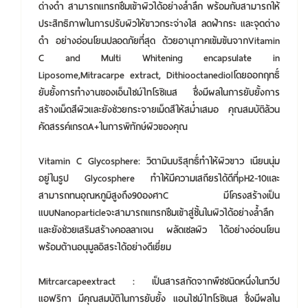
ด่างดำ สามารถแทรกซึมเข้าผิวได้อย่างล้ำลึก พร้อมกับสามารถให้
ประสิทธิภาพในการปรับผิวให้ขาวกระจ่างใส ลดฝ้ากระ และจุดด่าง
ดำ อย่างอ่อนโยนปลอดภัยที่สุด ด้วยอานุภาคเข้มข้นจากVitamin
C and Multi Whitening encapsulate in
Liposome,Mitracarpe extract, Dithiooctanediolโดยออกฤทธิ์
ยับยั้งการทำงานของเอ็นไซม์ไทโรซิเนส ซึ่งมีผลในการยับยั้งการ
สร้างเม็ดสีผิวและยังช่วยกระจายเม็ดสีให้สม่ำเสมอ คุณสมบัติล้วน
คัดสรรค์เกรดA+ในการพิทักษ์ผิวของคุณ
Vitamin C Glycosphere: วิตามินบริสุทธิ์ทำให้ผิวขาว เนียนนุ่ม
อยู่ในรูป Glycosphere ทำให้มีความเสถียรได้ดีที่pH2-10และ
สามารถทนอุณหภูมิสูงถึง90องศาC มีโครงสร้างเป็น
แบบNanoparticleจะสามารถแทรกซึมเข้าสู่ชั้นในผิวได้อย่างล้ำลึก
และยังช่วยเสริมสร้างคอลลาเจน ผลัดเซลผิว ได้อย่างอ่อนโยน
พร้อมต้านอนุมูลอิสระได้อย่างดีเยี่ยม
Mitrcarcapeextract : เป็นสารสกัดจากพืชชนิดหนึ่งในทวีป
แอฟริกา มีคุณสมบัติในการยับยั้ง แอนไซม์ไทโรซิเนส ซึ่งมีผลใน