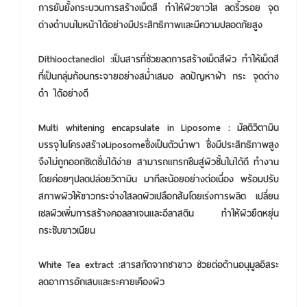
การยับยั้งกระบวนการสร้างเม็ดสี ทำให้ผิวขาวใส ลดริ้วรอย จุด
ด่างดำบนใบหน้าได้อย่างมีประสิทธิภาพและมีความปลอดภัยสูง
Dithiooctanediol :เป็นสารที่ช่วยลดการสร้างเม็ดสีผิว ทำให้เม็ดสี
ที่เป็นกลุ่มก้อนกระจายอย่างสม่ำเสมอ ลดปัญหาฝ้า กระ จุดด่าง
ดำ ได้อย่างดี
Multi whitening encapsulate in Liposome : มัลติวิตามิน
บรรจุในโครงสร้างLiposomeซึ่งเป็นตัวนำพา ซึ่งมีประสิทธิภาพสูง
จึงไม่ถูกออกซิเดชั่นได้ง่าย สามารถแทรกซึมสู่ผิวชั้นในได้ดี ทำงาน
โดยค่อยๆปลดปล่อยวิตามิน มาทีละน้อยอย่างต่อเนื่อง พร้อมปรับ
สภาพผิวให้ขาวกระจ่างใสลดผิวเปลือกส้มโดยเร่งการผลิต เปลี่ยน
เซลผิวเพิ่มการสร้างคอลลาเจนและอีลาสติน ทำให้ผิวยืดหยุ่น
กระชับขาวเนียน
White Tea extract :สารสกัดจากชาขาว ช่วยต่อต้านอนุมูลอิสระ
ลดอาการอักเสบและระคายเคืองผิว